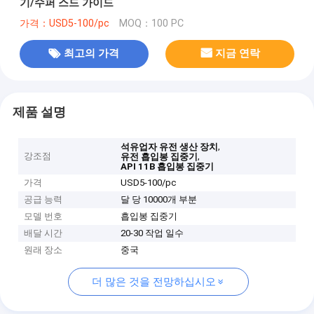
기/수퍼 스드 가이드
가격：USD5-100/pc
MOQ：100 PC
최고의 가격
지금 연락
제품 설명
,
석유업자 유전 생산 장치
강조점
,
유전 흡입봉 집중기
API 11B 흡입봉 집중기
가격
USD5-100/pc
공급 능력
달 당 10000개 부분
모델 번호
흡입봉 집중기
배달 시간
20-30 작업 일수
원래 장소
중국
더 많은 것을 전망하십시오