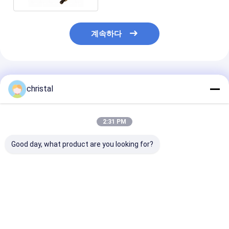
계속하다
추천된 제품
christal
2:31 PM
Good day, what product are you looking for?
API 11B 오일 필드 펌핑
API 11B 수커 스탠 휠
API 11B 유전 
유닛용 닦은 막대기 클
롤러 가이드 롤러 센트
치, 1 1 4 " 닦
램프
라라이저 튜빙
램프 (rod clam
최고의 가격
최고의 가격
최고의 