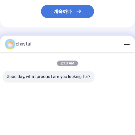
계속하다
추천된 제품
christal
2:13 AM
Good day, what product are you looking for?
API 11B 오일 필드 펌핑
API 11B 수커 스탠 휠
API 11B 유전 
유닛용 닦은 막대기 클
롤러 가이드 롤러 센트
치, 1 1 4 " 닦
램프
라라이저 튜빙
램프 (rod clam
최고의 가격
최고의 가격
최고의 