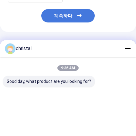
계속하다
추천된 제품
christal
9:36 AM
Good day, what product are you looking for?
M/D Totco Piston 분
API 7K 오일 웰 드릴링
구멍을 뚫는 유정
리기 피스톤 절연체 압
감탕뽐프 에어백 맥동
한 API 7K 감탕
력 송신기 P10038A
완충기 블래더
비품 피스톤 어
최고의 가격
최고의 가격
최고의 