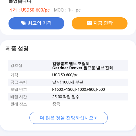
들었습니다
가격：USD50-600/pc
MOQ：1대 pc
최고의 가격
지금 연락
제품 설명
,
감탕뽐프 밸브 조립체
강조점
Gardner Denver 펌프용 밸브 집회
가격
USD50-600/pc
공급 능력
달 당 1000개 부분
모델 번호
F1600,F1300,F1000,F800,F500
배달 시간
25-30 작업 일수
원래 장소
중국
더 많은 것을 전망하십시오