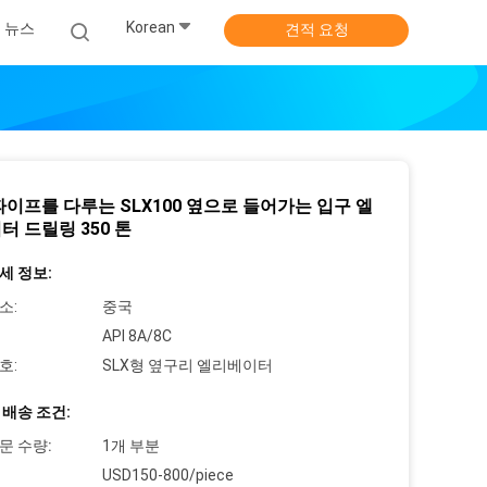
Korean
뉴스
견적 요청
파이프를 다루는 SLX100 옆으로 들어가는 입구 엘
터 드릴링 350 톤
세 정보:
소:
중국
API 8A/8C
호:
SLX형 옆구리 엘리베이터
 배송 조건:
문 수량:
1개 부분
USD150-800/piece