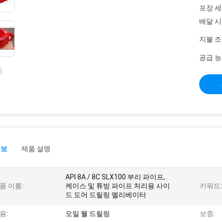
포장 세
배달 시
지불 조
공급 능
정보
제품 설명
API 8A / 8C SLX100 부리 파이프,
품 이름:
케이스 및 튜빙 파이프 처리용 사이
키워드
드 도어 드릴링 엘리베이터
용:
오일 웰 드릴링
보증: