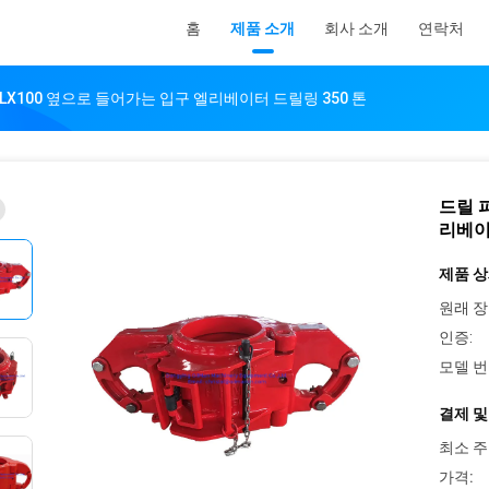
홈
제품 소개
회사 소개
연락처
LX100 옆으로 들어가는 입구 엘리베이터 드릴링 350 톤
드릴 
리베이
제품 상
원래 장
인증:
모델 번
결제 및
최소 주
가격: