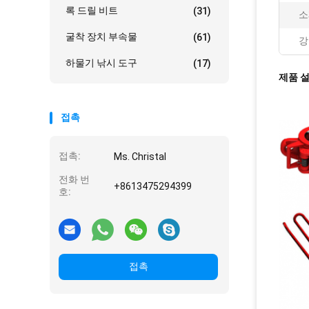
록 드릴 비트
(31)
소
굴착 장치 부속물
(61)
강
하물기 낚시 도구
(17)
제품 
접촉
접촉:
Ms. Christal
전화 번
+8613475294399
호:
접촉