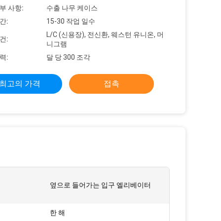
부 사항:
수출 나무 케이스
간:
15-30 작업 일수
L/C (신용장), 전신환, 웨스턴 유니온, 머
건:
니그램
력:
달 당 300 조각
최고의 가격
접촉
:
옆으로 들어가는 입구 엘리베이터
한 해