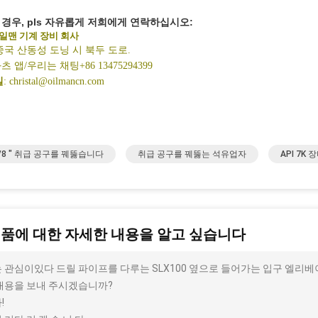
경우, pls 자유롭게 저희에게 연락하십시오:
일맨 기계 장비 회사
중국 산동성 도닝 시 북두 도로.
화츠 앱/우리는 채팅
+86 13475294399
일
:
christal@oilmancn.com
3/8 " 취급 공구를 꿰뚫습니다
취급 공구를 꿰뚫는 석유업자
API 7K
제품에 대한 자세한 내용을 알고 싶습니다
 관심이있다 드릴 파이프를 다루는 SLX100 옆으로 들어가는 입구 엘리베이터 
내용을 보내 주시겠습니까?
!