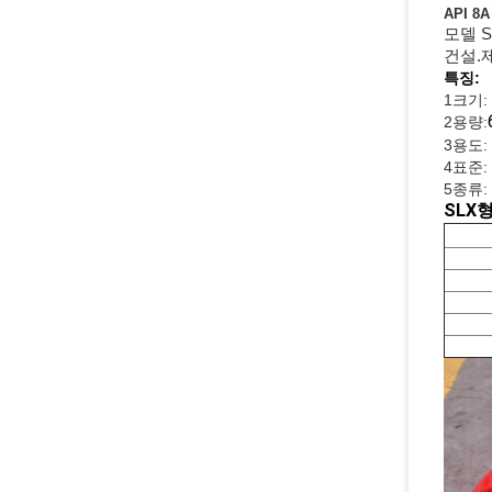
API 
모델 
건설.
특징:
1크기: 3
2용량:
3용도:
4표준: 
5종류: 
SLX