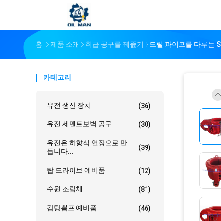
홈
제품 소개
취급 공구를 꿰뚫기
드릴 파이프를 다루는 S
카테고리
유전 생산 장치
(36)
유전 세멘트보벽 공구
(30)
유전은 하향식 연장으로 만
(39)
듭니다...
탑 드라이브 예비품
(12)
수원 조립체
(81)
감탕뽐프 예비품
(46)