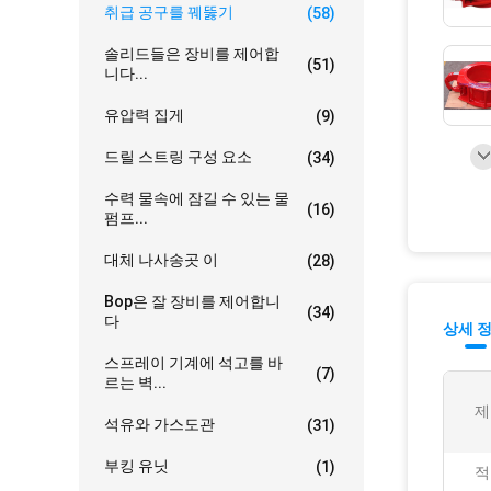
취급 공구를 꿰뚫기
(58)
솔리드들은 장비를 제어합
(51)
니다...
유압력 집게
(9)
드릴 스트링 구성 요소
(34)
수력 물속에 잠길 수 있는 물
(16)
펌프...
대체 나사송곳 이
(28)
Bop은 잘 장비를 제어합니
(34)
다
상세 
스프레이 기계에 석고를 바
(7)
르는 벽...
제
석유와 가스도관
(31)
부킹 유닛
(1)
적