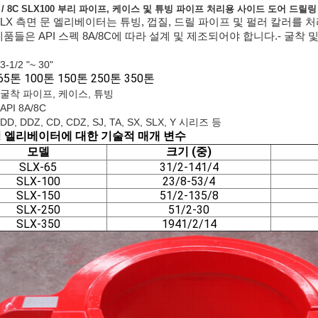
8A / 8C SLX100 부리 파이프, 케이스 및 튜빙 파이프 처리용 사이드 도어 드
SLX 측면 문 엘리베이터는 튜빙, 껍질, 드릴 파이프 및 펄러 칼러를 
제품들은 API 스펙 8A/8C에 따라 설계 및 제조되어야 합니다.- 굴착
-1/2 "~ 30"
65톤 100톤 150톤 250톤 350톤
 굴착 파이프, 케이스, 튜빙
API 8A/8C
DD, DDZ, CD, CDZ, SJ, TA, SX, SLX, Y 시리즈 등
형 엘리베이터에 대한 기술적 매개 변수
모델
크기
(중)
SLX-65
31/2-141/4
SLX-100
23/8-53/4
SLX-150
51/2-135/8
SLX-250
51/2-30
SLX-350
1941/2/14