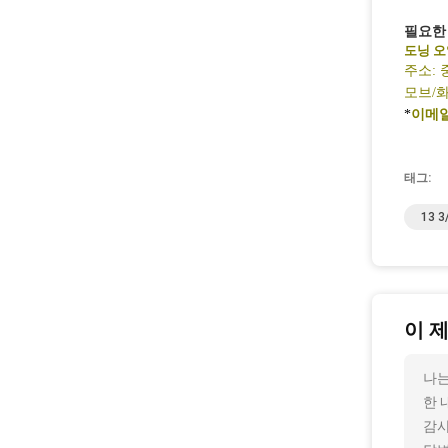
필요한 
도닝 오
주소: 
모브/
*
이메
태그:
13 
이 
나는
한 
감사